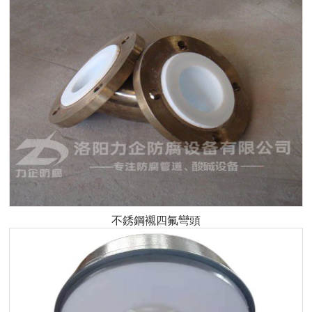
不銹鋼襯四氟彎頭