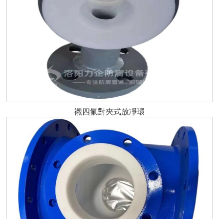
襯四氟對夾式放凈環