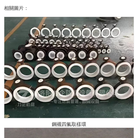
相關圖片：
鋼襯四氟取樣環