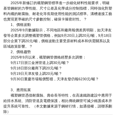
2025年
新
修訂的襯塑鋼管標準進一步細化材料性能要求，明確
基管鋼材的力學性能、尺寸公差及化學成分控制指標，同時強化對塑
料內襯的耐腐蝕、耐老化等長期使用性能的測試標準。溝槽連接工藝
也實現更
準確
的尺寸參數控制，確保卡箍密封性。 ?
1、價格波動
2025年9月數據顯示，不同地區和廠商報價差異明顯，如天津友
發等企業多次調整襯塑管價格，例如9月20日上調20元/噸，9月18日
部分企業下調20元/噸，價格波動主要受原材料成本和供需關系以及
區域政策影響。 ?
2、價格趨勢
2025年9月以來，襯塑鋼管價格經歷多次調整：
9月17日浙江金洲管道上調30元/噸 ?
9月18日部分廠商下調20元/噸 ?
9月19日天津友發上調20元/噸 ?
9月30日重慶市場報價暫穩，天津友發仍報6230元/噸 ?
3、應用拓展
襯塑鋼管憑借耐腐蝕、壽命長等特性，在高速鐵路建設中應用于
給排水系統、消防管道及電纜保護，相比傳統鋼管可減少維護成本并
提升系統可靠性。（本文數據來源于鋼材行情，如遇侵權，請聯系刪
除）